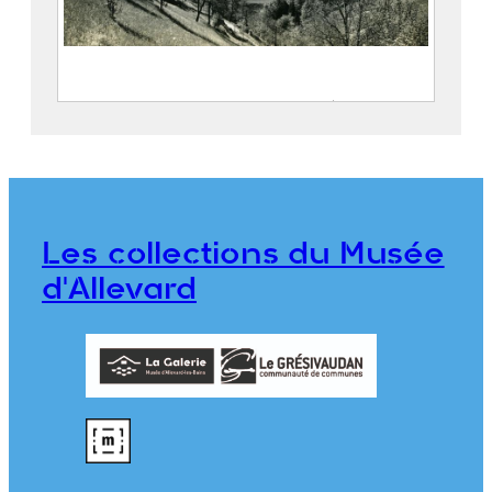
Le village de Pinsot et les vallées du
Gleyzin et du Bréda
FEUGIER, Albert Marius (Saint-
Marcellin, 1893 – Allevard, 1962)
Société Agfa
Les collections du Musée
CE2020.1.470
d'Allevard