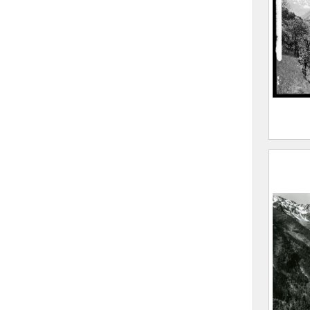
CE20
Le vi
vallé
F
(
A
I
CE20