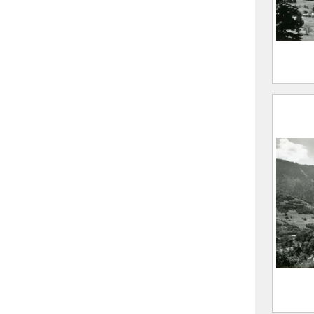
Saiso
Curti
Laux
M
M
CE20