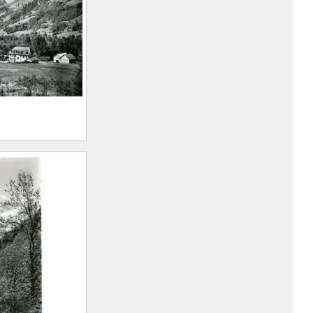
)
s hôtels du
sif des Sept-
rt Marius
n, 1893 –
)