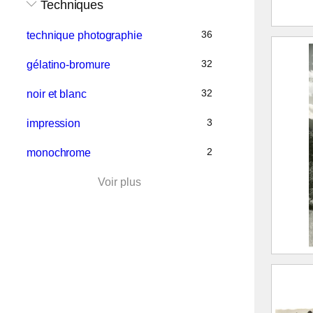
Techniques
Route
36
technique photographie
des 7
32
gélatino-bromure
S
32
noir et blanc
C
3
impression
j
1
2
monochrome
T
Voir plus
976.1
Pinsot
massi
étoile