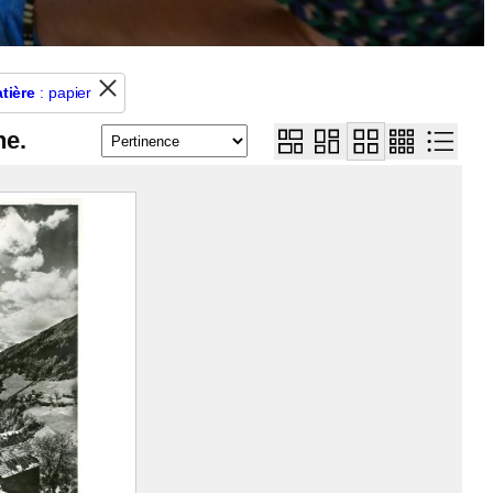
tière
: papier
he.