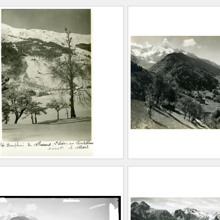
u village du Moutaret et
Vue des pistes de 
ontagnes d’Allevard
Crêt du Bœuf à La
EUGIER, Albert Marius
FEUGIER, Albe
Saint-Marcellin, 1893 –
(Saint-Marcelli
llevard, 1962)
Allevard, 1962
aison Alpine
Maison Alpine
20.1.463
CE2020.1.464
r au Curtillard
Le village de Pinsot
ER, Albert Marius
vallées du Gleyzin
t-Marcellin, 1893 –
FEUGIER, Albe
ard, 1962)
(Saint-Marcelli