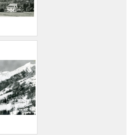
s hôtels du
sif des Sept-
rt Marius
n, 1893 –
)