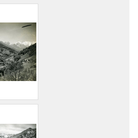
descente du
 Bourgeat
rt Marius
n, 1893 –
)
 et les
 et du Bréda
rt Marius
n, 1893 –