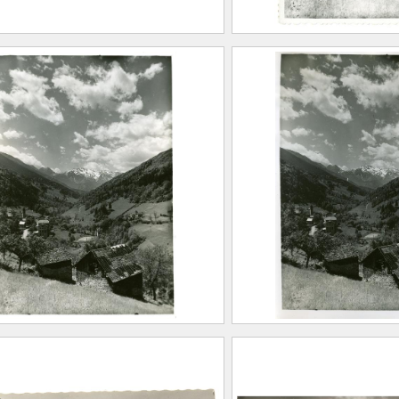
 d’Allevard à la Montagne
Pinsot. Station esti
 Lacs
massif des Sept-La
étoile
ABATIER, Léon ( – 1887)
ICÉRI, Eugène (Paris, 27
FEUGIER, Albe
anvier 1813 – 20 avril
(Saint-Marcelli
890)
Allevard, 1962
HIERRY Frères
Maison Alpine
.41
CE2020.1.105
. Station estivale et le
Pinsot. Station esti
f des Sept-Laux Belle
massif des Sept-La
étoile