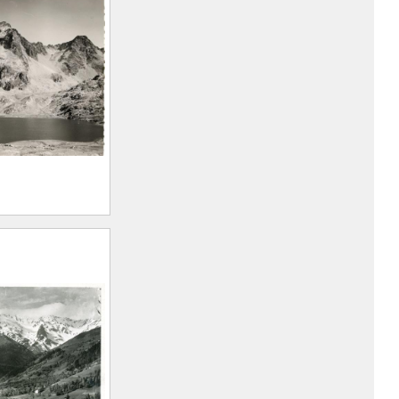
arius
893 –
Rocher Blanc
arius
893 –