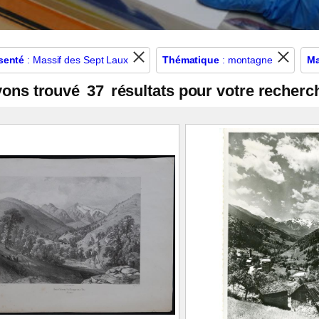
senté
: Massif des Sept Laux
Thématique
: montagne
Ma
vons trouvé
37
résultats pour votre recherc