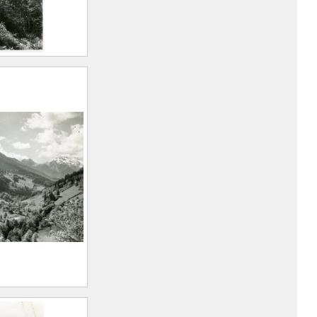
yzin
vale. Les