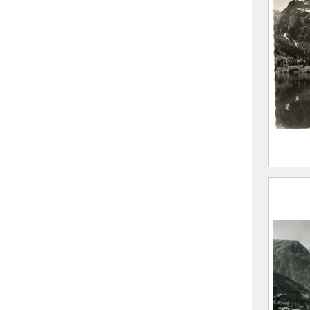
FEUGI
(Sain
Allev
CE20
Fond 
des S
Editi
2020.