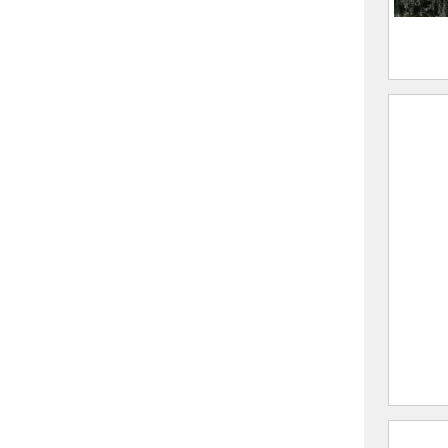
Fond 
Pleyn
F
(
A
M
CE20
Sur l