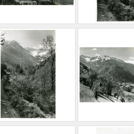
CE2020.1.526
de France. Vallon du
Sur la route du Gle
et et les Fanges
Maison Alpine
EUGIER, Albert Marius
Maison Alpine
Saint-Marcellin, 1893 –
CE2020.1.531
llevard, 1962)
aison Alpine
20.1.527
e chemin du Gleyzin
Pinsot station esti
deux vallées