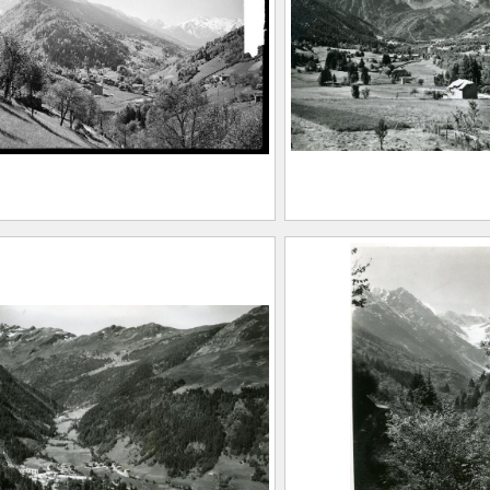
20.1.469
Allevard, 1962
Société Agfa
CE2020.1.470
llage de Pinsot et les
Saison estivale. Le
es du Gleyzin et du Bréda
Curtillard et le mas
Laux
EUGIER, Albert Marius
Saint-Marcellin, 1893 –
FEUGIER, Albe
llevard, 1962)
(Saint-Marcelli
LFORD Limited
Allevard, 1962
Maison Alpine
20.1.475