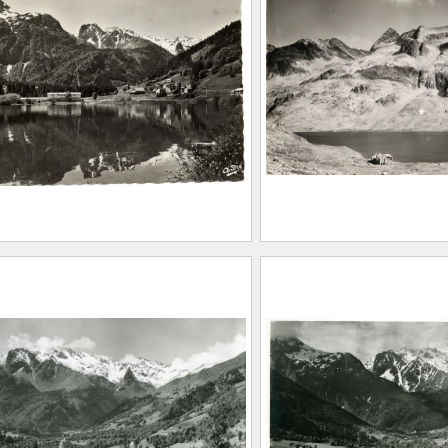
ER, Albert Marius
FEUGIER, Albert M
t-Marcellin, 1893 –
(Saint-Marcellin, 1
ard, 1962)
Allevard, 1962)
20.1.121
CE2020.1.122
de France et le Massif
Lac du Cos et du 
ept-Laux
FEUGIER, Albert M
on André
(Saint-Marcellin, 1
0.94
Allevard, 1962)
CE2015.1.27