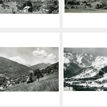
n estivale. Les hôtels du
Saison estivale. Le
llard et le massif des Sept-
Curtillard et le mas
Laux
aison Alpine
FEUGIER, Albe
aison Alpine
(Saint-Marcelli
Allevard, 1962
20.1.457
Maison Alpine
CE2020.1.458