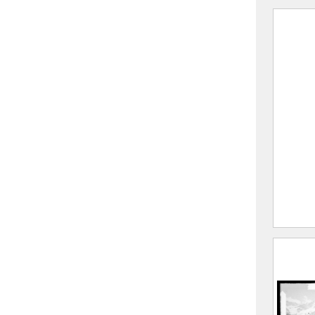
Vue d
des m
F
(
A
M
CE20
L’hive
FEUGI
(Sain
Allev