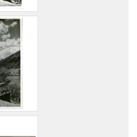
vale et le
ux Belle
rt Marius
n, 1893 –
)
vale et le
ux Belle