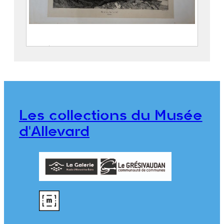
Entrée de la Gorge d’Allevard
SABATIER, Léon ( – 1887)
CICÉRI, Eugène (Paris, 27 janvier
1813 – 20 avril 1890)
THIERRY Frères
Les collections du Musée
2018.0.12
d'Allevard