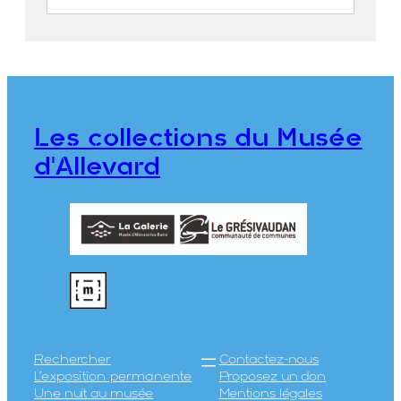
Hôtel des Plantas d’Allevard
ND Phot
CE2019.4.64
Les collections du Musée
d'Allevard
Rechercher
Contactez-nous
L’exposition permanente
Proposez un don
Une nuit au musée
Mentions légales