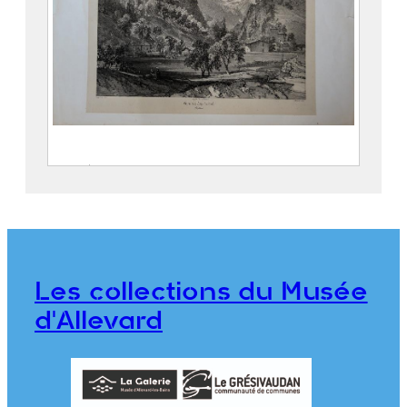
Entrée de la Gorge d’Allevard
SABATIER, Léon ( – 1887)
CICÉRI, Eugène (Paris, 27 janvier
1813 – 20 avril 1890)
THIERRY Frères
Les collections du Musée
2018.0.12
d'Allevard