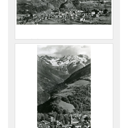
Vue générale d’Allevard-les-Bains et du
massif
Maison Alpine
Maison Alpine
CE2020.1.361