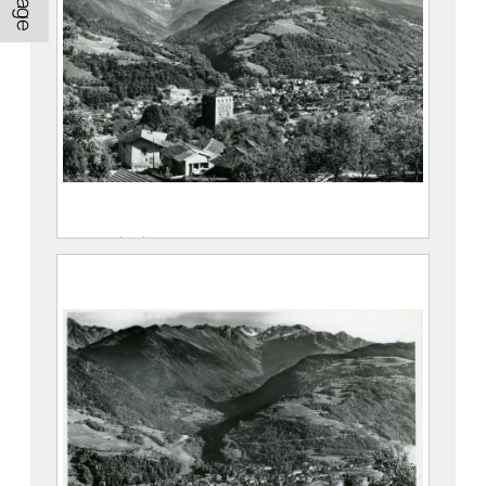
CE2020.1.363
Vue générale d’Allevard avec la Tour du
Treuil, le Glacier du Gleyzin et le Crêt du
Poulet
Maison Alpine
Maison Alpine
CE2020.1.364