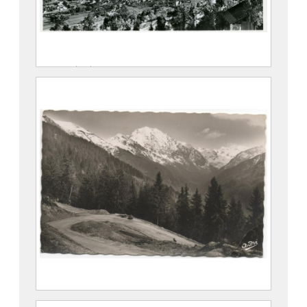
Vue générale d’Allevard et du Glacier du
Gleyzin
Maison Alpine
Maison Alpine
CE2020.1.365
Route du Collet d’Allevard. Le Grand