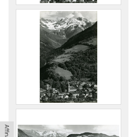
Vue d’Allevard et du Glacier du Gleyzin
Maison Alpine
Maison Alpine
CE2020.1.362
Vue d’Allevard et du Glacier du Gleyzin
FEUGIER, Albert Marius (Saint-
Marcellin, 1893 – Allevard, 1962)
Affinage
Maison Alpine