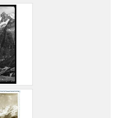
du Puy Gris
in
rt Marius
n, 1893 –
)
oine
er : Fond
lon de
rt Marius