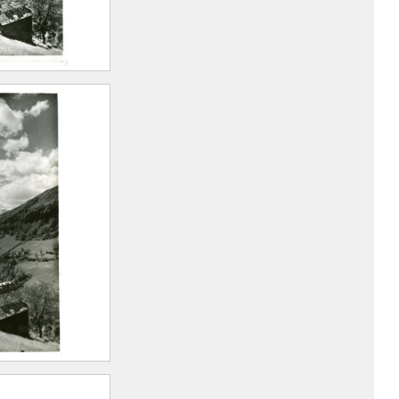
vale et le
ux Belle
rt Marius
n, 1893 –
)
vale et le
ux Belle