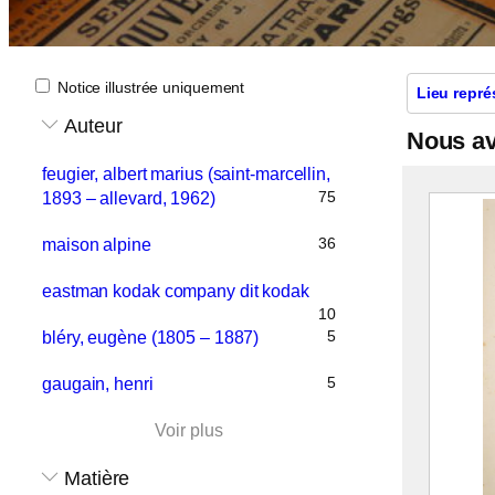
Notice illustrée uniquement
Lieu repré
Auteur
Nous a
feugier, albert marius (saint-marcellin,
75
1893 – allevard, 1962)
36
maison alpine
eastman kodak company dit kodak
10
5
bléry, eugène (1805 – 1887)
5
gaugain, henri
Voir plus
Matière