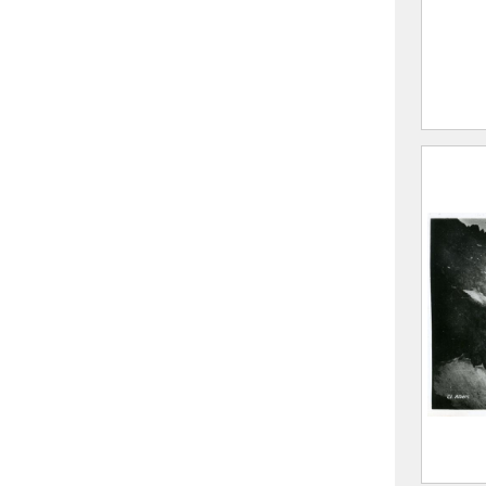
Vallo
casca
F
(
A
M
CE20