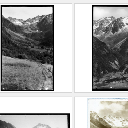
acier du Gleyzin
Vue sur la chaîne 
et glacier du Gleyz
EUGIER, Albert Marius
Saint-Marcellin, 1893 –
FEUGIER, Albe
llevard, 1962)
(Saint-Marcelli
aison Alpine
Allevard, 1962
LUMIERE, Ant
20.1.245
CE2020.1.254
n du Gleyzin. Chalet et
Vue du Grand Roch
de du Plan
de France et le Val
Combe Madame
EUGIER, Albert Marius
Saint-Marcellin, 1893 –
FEUGIER, Albe