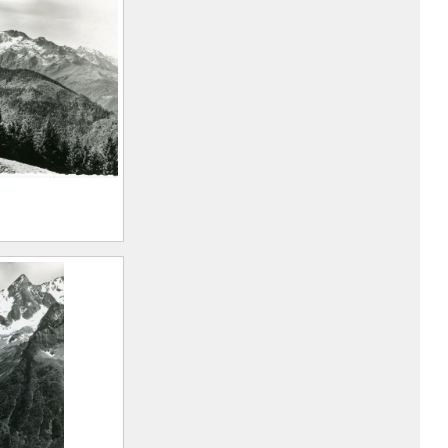
e (1805 –
ri
du Puy Gris
in
rt Marius
n, 1893 –
)