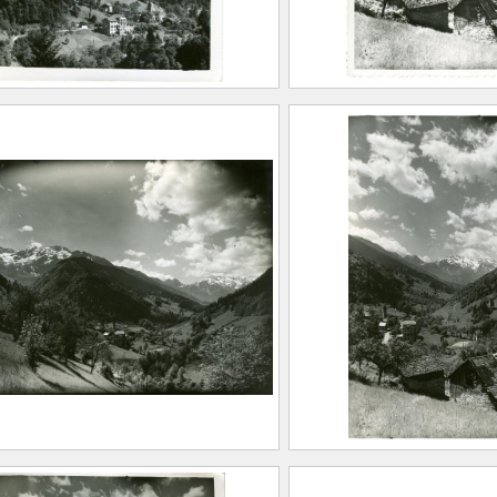
t. Saison estivale et
Pinsot. Station esti
er du Gleyzin
massif des Sept-La
ER, Albert Marius
étoile
t-Marcellin, 1893 –
FEUGIER, Albe
ard, 1962)
(Saint-Marcelli
20.1.103
Allevard, 1962
Maison Alpine
CE2020.1.105
. Station estivale et le
Pinsot. Station esti
f des Sept-Laux Belle
massif des Sept-La