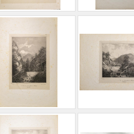
Vue du grand glacier à
2e Vue du grand gl
ard (Dauphiné)
Allevard (Dauphiné
LÉRY, Eugène (1805 –
BLÉRY, Eugèn
887)
1887)
AUGAIN, Henri
GAUGAIN, Hen
.2
976.1.51
e du grand glacier à
3e Vue du grand gl
ard (Dauphiné)
Allevard (Dauphiné