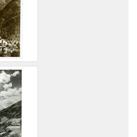
n, 1893 –
)
oine
vale et
rt Marius
n, 1893 –
)