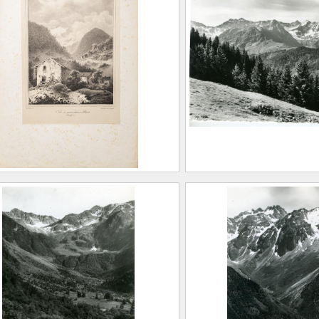
LÉRY, Eugène (1805 –
BLÉRY, Eugèn
887)
1887)
AUGAIN, Henri
GAUGAIN, Hen
.66
976.1.72
Vue du grand glacier à
Vue sur la chaîne 
ard (Dauphiné)
et glacier du Gleyz
LÉRY, Eugène (1805 –
FEUGIER, Albe
887)
(Saint-Marcelli
AUGAIN, Henri
Allevard, 1962
Maison Alpine
.73