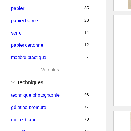
35
papier
1ère 
28
papier baryté
Allev
14
verre
B
12
papier cartonné
1
G
7
matière plastique
976.6
Voir plus
Techniques
93
technique photographie
77
gélatino-bromure
2e Vu
Allev
70
noir et blanc