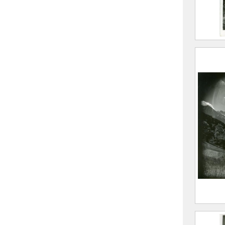
Pinso
glaci
FEUGI
(Sain
Allev
CE20
Pinsot
massi