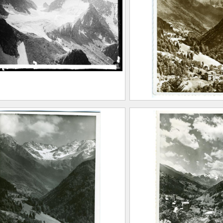
llevard, 1962)
(Saint-Marcelli
UMIERE, Antoine
Allevard, 1962
LUMIERE, Ant
20.1.260
CE2020.1.261
acier du Gleyzin
Pinsot. Saison esti
glacier du Gleyzin
EUGIER, Albert Marius
Saint-Marcellin, 1893 –
FEUGIER, Albe
llevard, 1962)
(Saint-Marcelli
UMIERE, Antoine
Allevard, 1962
Maison Alpine
20.1.262
CE2020.1.102