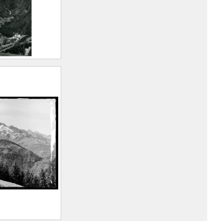
er : Fond
lon de
rt Marius
n, 1893 –
)