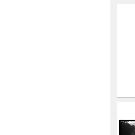
Le gl
F
(
A
M
CE20
Vallo
casca
F
(