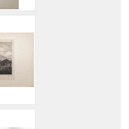
acier à
)
e (1805 –
ri
acier à
)