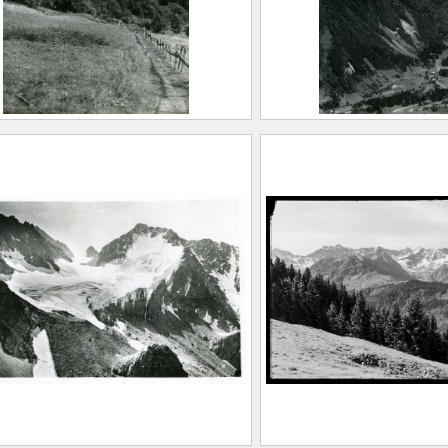
CE2020.1.237
n du Gleyzin. Chalet et
Vue du Grand Roch
de du Plan
de France et le Val
Combe Madame
EUGIER, Albert Marius
Saint-Marcellin, 1893 –
FEUGIER, Albe
llevard, 1962)
(Saint-Marcelli
aison Alpine
Allevard, 1962
Maison Alpine
20.1.243
CE2020.1.244