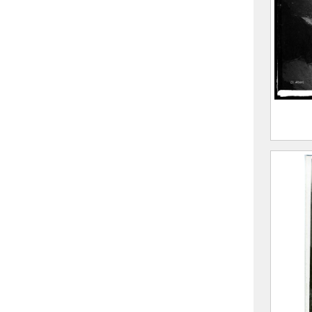
A
L
CE20
Le gl
F
(
A
L
CE20