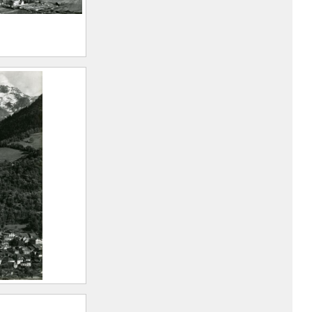
evard-les-
u Glacier du