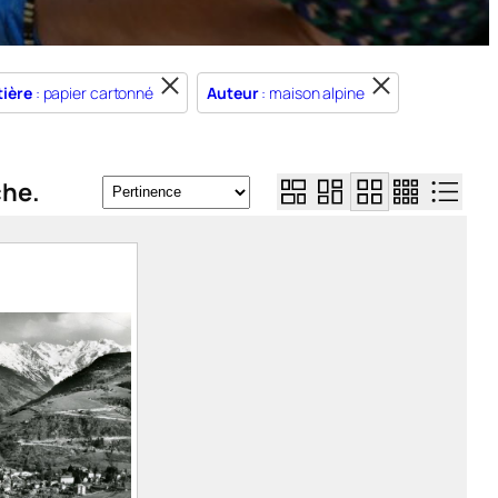
ière
: papier cartonné
Auteur
: maison alpine
che.