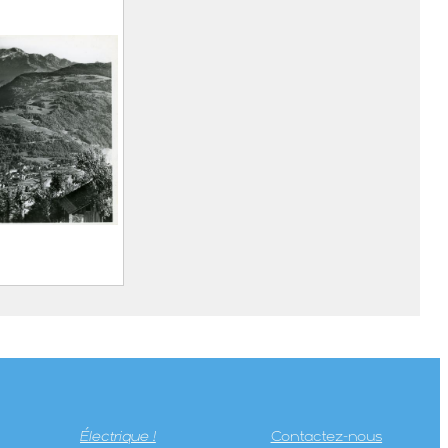
rt Marius
in, 1893 –
)
evard et du
Électrique !
Contactez-nous