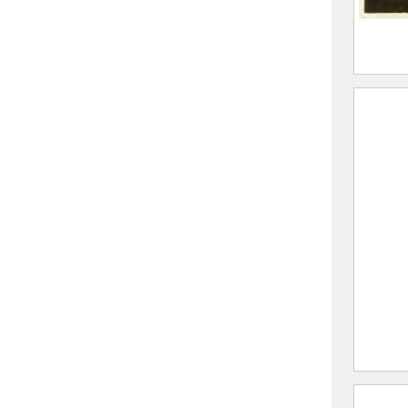
Vue g
Bains
S
M
2023.
Vue d
Gleyz