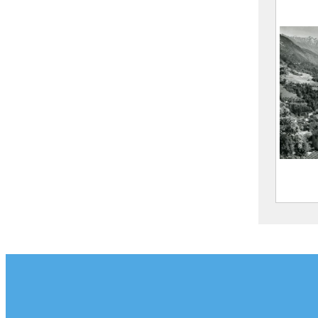
M
M
CE202
Vue g
Tour 
Gleyz
M
M