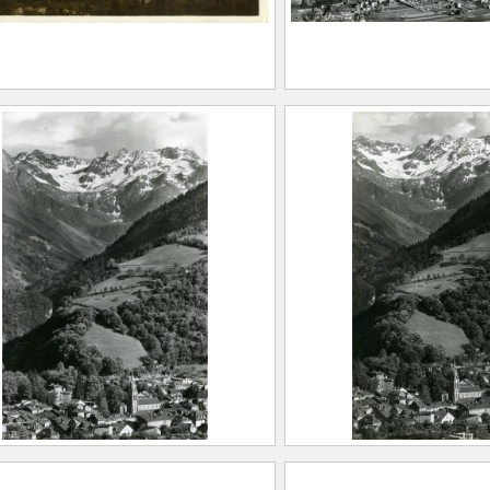
énérale d’Allevard-les-
Vue générale d’All
Bains et du massif
ALVAIN, Albert
Maison Alpine
aison Alpine
Maison Alpine
1.31
CE2020.1.361
’Allevard et du Glacier du
Vue d’Allevard et d
in
Gleyzin