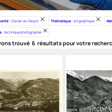
senté
: Glacier du Gleyzin
Thématique
: art graphique
Mat
s
: technique photographie
vons trouvé
6
résultats pour votre recher