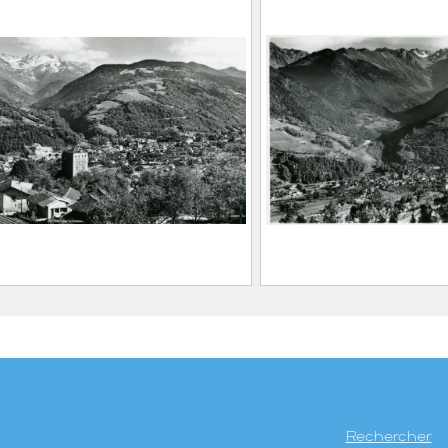
aison Alpine
FEUGIER, Albe
aison Alpine
(Saint-Marcell
Allevard, 1962
0.1.362
Maison Alpine
CE2020.1.363
énérale d’Allevard avec la
Vue générale d’All
du Treuil, le Glacier du
Glacier du Gleyzin
in et le Crêt du Poulet
Maison Alpine
aison Alpine
Maison Alpine
aison Alpine
Rechercher