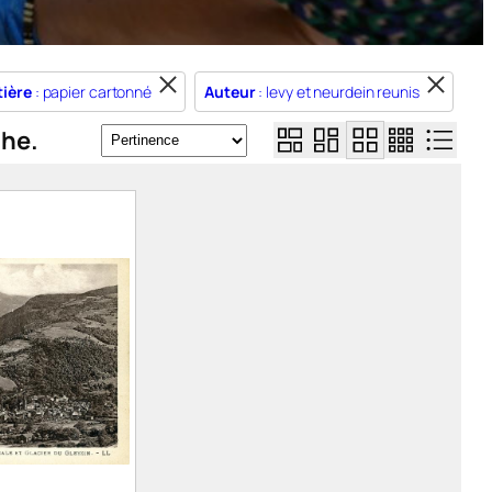
ière
: papier cartonné
Auteur
: levy et neurdein reunis
che.