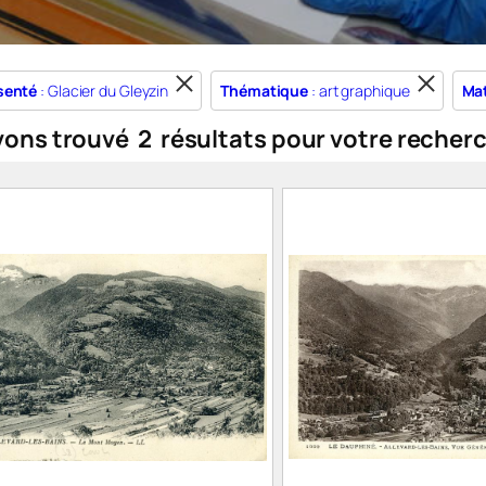
senté
: Glacier du Gleyzin
Thématique
: art graphique
Mat
vons trouvé
2
résultats pour votre recher