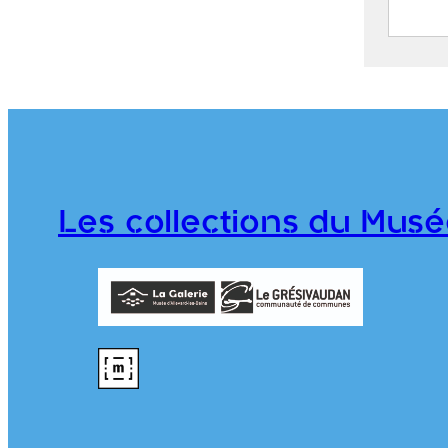
Vue d
Maye
LEVY
2023.
Les collections du Musé