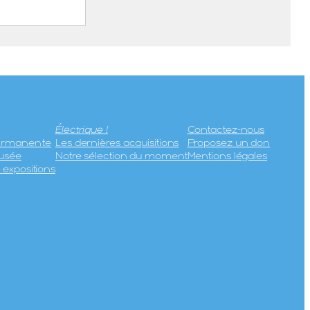
evard
 REUNIS
Électrique !
Contactez-nous
permanente
Les dernières acquisitions
Proposez un don
usée
Notre sélection du moment
Mentions légales
expositions