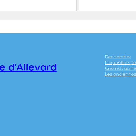
’Allevard et du Mont
Vue générale d’All
n
LEVY ET NEURDEIN
 ET NEURDEIN REUNIS
2023.1.50
1.35
Rechercher
L’exposition 
e d'Allevard
Une nuit au m
Les anciennes 