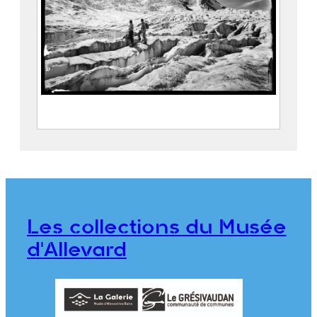
Chamonix, Caravane sur le glacier du
Mont-Blanc
FEUGIER, Albert Marius (Saint-
Marcellin, 1893 – Allevard, 1962)
Wellington & Ward Ltd
Les collections du Musée
CE2020.1.350
d'Allevard