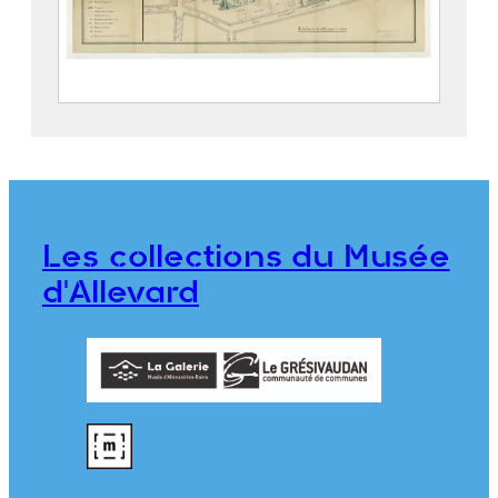
Parc thermal d’Allevard
2019.5.4
Les collections du Musée
d'Allevard