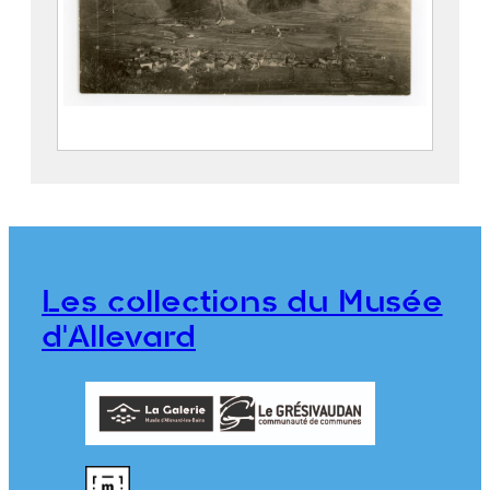
Vue de la montagne de Saint-Pierre : le
village, le site industriel de champ-
sappey et la montagne
Eastman Kodak Company Dit Kodak
2021.0.140
Les collections du Musée
d'Allevard