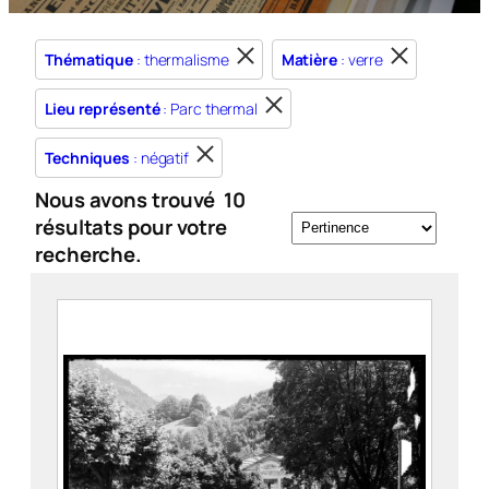
Thématique
: thermalisme
Matière
: verre
Lieu représenté
: Parc thermal
Techniques
: négatif
Nous avons trouvé
10
résultats pour votre
recherche.