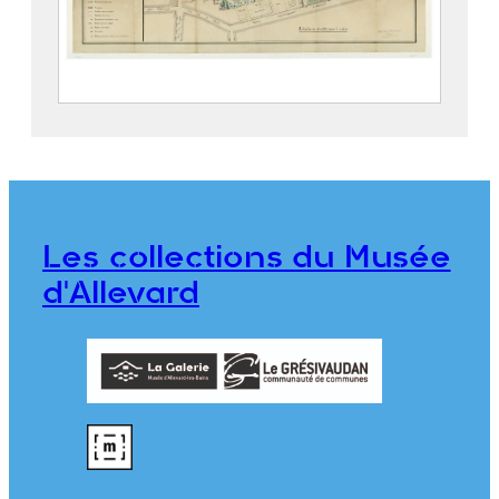
Parc thermal d’Allevard
2019.5.4
Les collections du Musée
d'Allevard