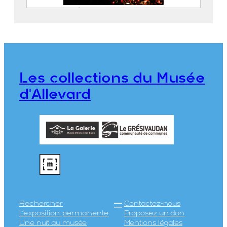
Le kiosque à musique dans le Parc
thermal
Eastman Kodak Company Dit Kodak
2021.0.38
Les collections du Musée
d'Allevard
Rechercher
Contactez-nous
L’exposition permanente
Proposez un don
Une nuit au musée
Mentions légales