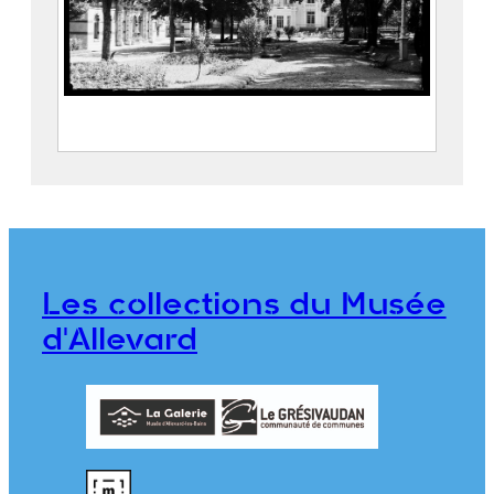
Le Parc thermal d’Allevard,
l’Établissement thermal et le Casino
Maison Alpine
CRUMIÈRE, Émile
Les collections du Musée
CE2020.1.299
d'Allevard