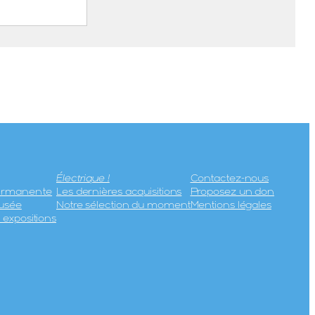
t
rt Marius
in, 1893 –
)
Électrique !
Contactez-nous
permanente
Les dernières acquisitions
Proposez un don
usée
Notre sélection du moment
Mentions légales
expositions