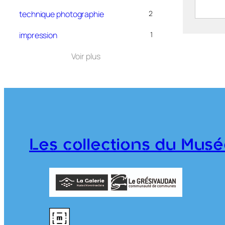
technique photographie
2
Le vi
impression
1
vallé
Voir plus
F
(
A
S
CE202
Les collections du Musé