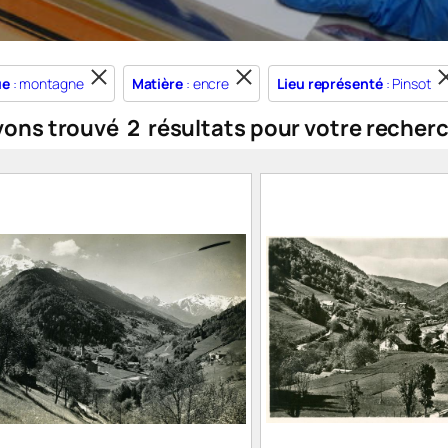
ue
: montagne
Matière
: encre
Lieu représenté
: Pinsot
vons trouvé
2
résultats pour votre recher