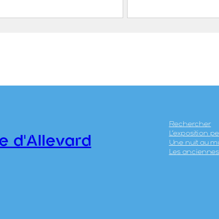
llage de Pinsot et les
Le village de Pinso
es du Gleyzin et du Bréda
FEUGIER, Albe
EUGIER, Albert Marius
(Saint-Marcell
Saint-Marcellin, 1893 –
Allevard, 1962
llevard, 1962)
Maison Alpine
ociété Agfa
CE2020.1.471
Rechercher
0.1.470
L’exposition 
e d'Allevard
Une nuit au m
Les anciennes 