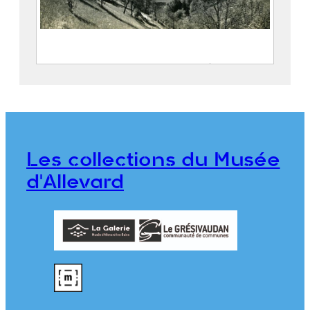
Le village de Pinsot et les vallées du
Gleyzin et du Bréda
FEUGIER, Albert Marius (Saint-
Marcellin, 1893 – Allevard, 1962)
Société Agfa
Les collections du Musée
CE2020.1.470
d'Allevard