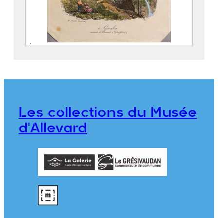
À Goncelin. environs d’Allevard
(Dauphiné)
VAN DER BURCH, Hendrick (1627 – 1665)
976.1.2
Les collections du Musée
d'Allevard