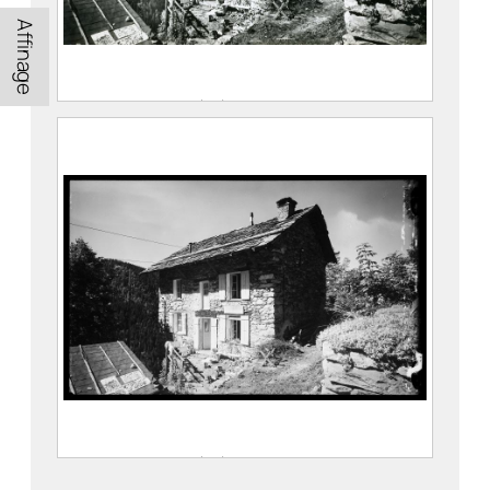
Affinage
Chalet du Belvédère dans le Vallon du
Gleyzin
FEUGIER, Albert Marius (Saint-
Marcellin, 1893 – Allevard, 1962)
Maison Alpine
CE2020.1.268
Chalet du Belvédère dans le Vallon du