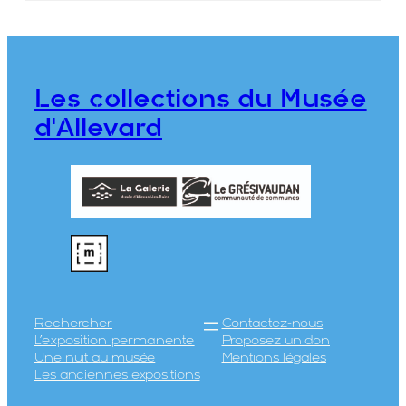
Gleyzin
FEUGIER, Albert Marius (Saint-
Marcellin, 1893 – Allevard, 1962)
CRUMIÈRE, Émile
Les collections du Musée
CE2020.1.286
d'Allevard
Rechercher
Contactez-nous
L’exposition permanente
Proposez un don
Une nuit au musée
Mentions légales
Les anciennes expositions