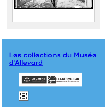
L’hiver en Allevard : Le Curtillard sous la
neige
FEUGIER, Albert Marius (Saint-
Marcellin, 1893 – Allevard, 1962)
ILFORD Limited
Les collections du Musée
CE2020.1.484
d'Allevard