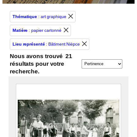
Thématique
: art graphique
Matière
: papier cartonné
Lieu représenté
: Bâtiment Nièpce
Nous avons trouvé
21
résultats pour votre
recherche.