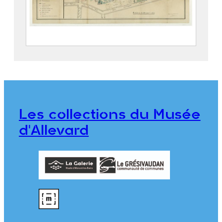
Parc thermal d’Allevard
2019.5.4
Les collections du Musée
d'Allevard