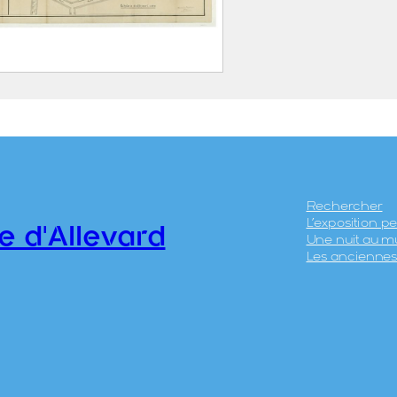
thermal d’Allevard
5.4
Rechercher
L’exposition 
e d'Allevard
Une nuit au m
Les anciennes 