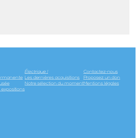
Électrique !
Contactez-nous
permanente
Les dernières acquisitions
Proposez un don
usée
Notre sélection du moment
Mentions légales
expositions