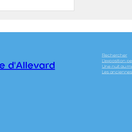
thermal d’Allevard
5.4
Rechercher
L’exposition 
e d'Allevard
Une nuit au m
Les anciennes 