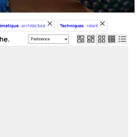
ématique
: architecture
Techniques
: néant
he.