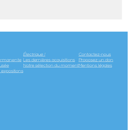
Électrique !
Contactez-nous
permanente
Les dernières acquisitions
Proposez un don
usée
Notre sélection du moment
Mentions légales
expositions