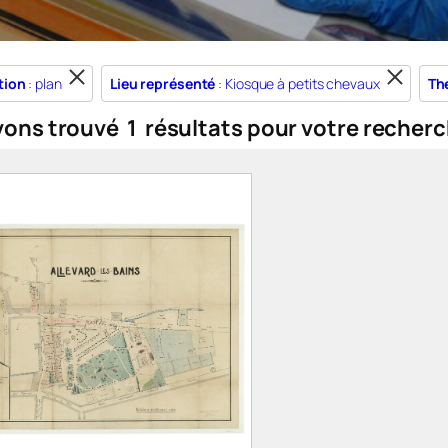
tion
: plan
Lieu représenté
: Kiosque à petits chevaux
Th
vons trouvé
1
résultats pour votre recherc