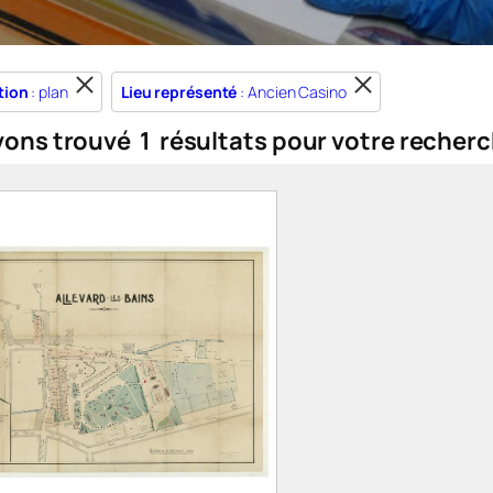
tion
: plan
Lieu représenté
: Ancien Casino
vons trouvé
1
résultats pour votre recherc