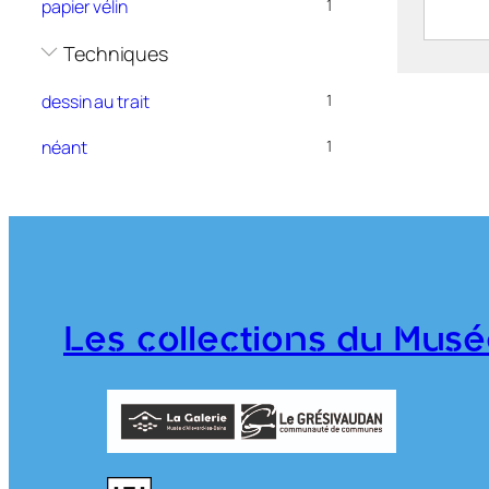
papier vélin
1
Parc 
Techniques
2019.
dessin au trait
1
néant
1
Les collections du Musé