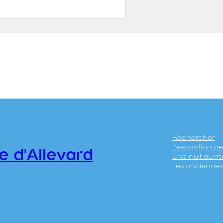
thermal d’Allevard
5.4
Rechercher
L’exposition 
e d'Allevard
Une nuit au m
Les anciennes 