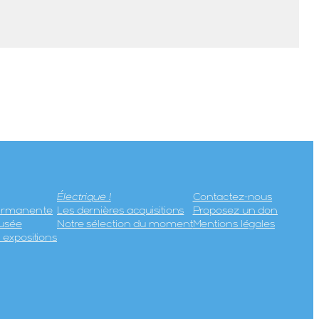
Électrique !
Contactez-nous
permanente
Les dernières acquisitions
Proposez un don
usée
Notre sélection du moment
Mentions légales
expositions