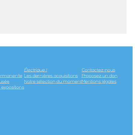
Électrique !
Contactez-nous
permanente
Les dernières acquisitions
Proposez un don
usée
Notre sélection du moment
Mentions légales
expositions