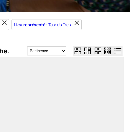
r
Lieu représenté
: Tour du Treuil
he.