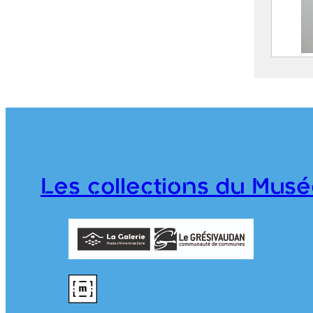
Guide
Allev
du Tr
l’Éta
d’All
A
Les collections du Musé
(
1
1
A
976.1