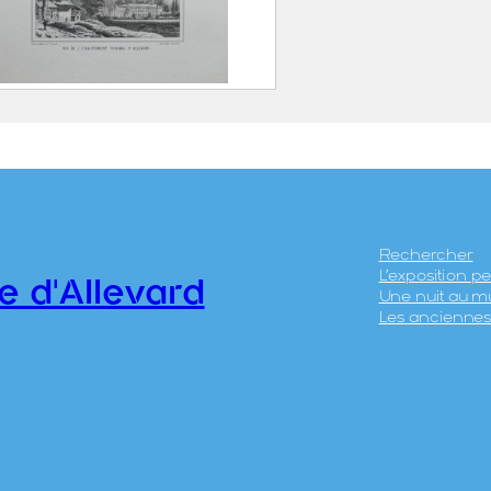
 aux Alpes du Dauphiné.
ard, vue prise de la Tour
euil – Vue de
blissement thermal
evard
Rechercher
L’exposition 
LLIER, François
e d'Allevard
Une nuit au m
Grenoble, 30 novembre
Les anciennes 
792 (10 Frimaire An 1) –
er janvier 1870)
. MERLE ET Cie
.40