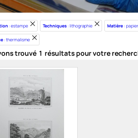
tion
: estampe
Techniques
: lithographie
Matière
: papie
ue
: thermalisme
vons trouvé
1
résultats pour votre recherc