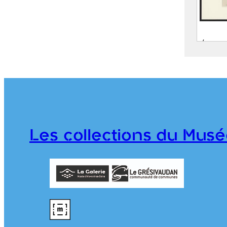
Établ
d’All
G
G
d
G
Les collections du Musé
A
976.7