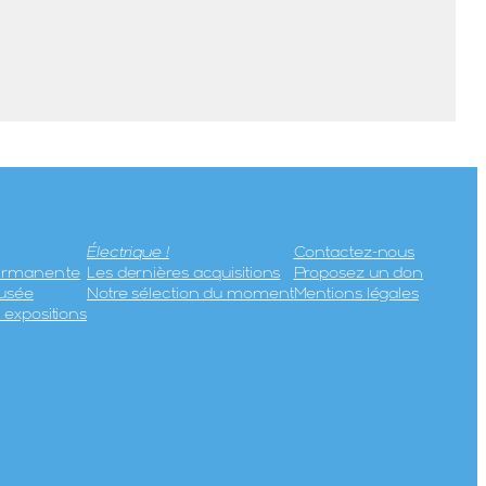
Électrique !
Contactez-nous
permanente
Les dernières acquisitions
Proposez un don
usée
Notre sélection du moment
Mentions légales
expositions