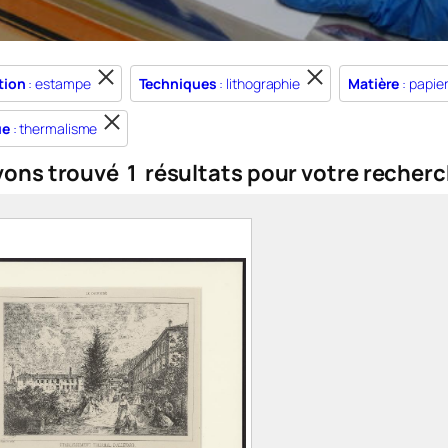
tion
: estampe
Techniques
: lithographie
Matière
: papie
ue
: thermalisme
vons trouvé
1
résultats pour votre recherc