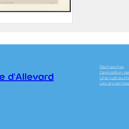
issement thermal
evard
UÉTAL, Laurent Dit Abbé
UÉTAL (Vienne, 12
écembre 1841 –
Rechercher
L’exposition 
renoble, 18 février 1892)
e d'Allevard
Une nuit au m
LLIER FRÈRES
Les anciennes 
.5