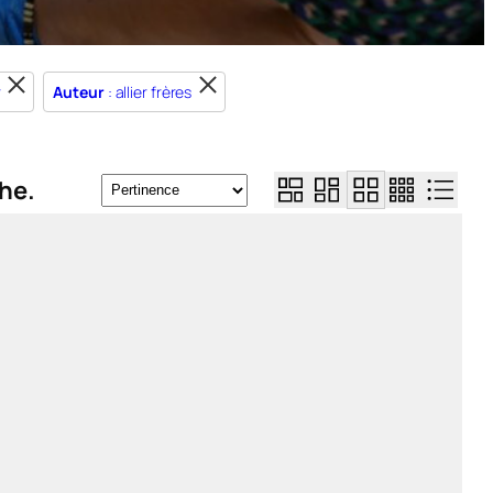
r
Auteur
: allier frères
he.