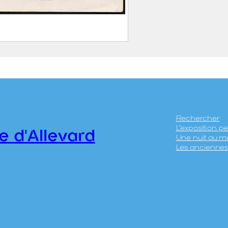
 du voyageur aux
ons de Grenoble.
ard.
EN, Victor (Grenoble, 25
re 1808 – Grenoble, 18
1893)
Rechercher
L’exposition 
e d'Allevard
12
Une nuit au m
Les anciennes 