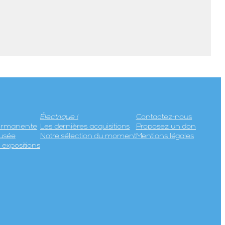
Électrique !
Contactez-nous
permanente
Les dernières acquisitions
Proposez un don
usée
Notre sélection du moment
Mentions légales
expositions