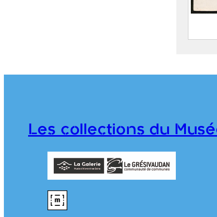
Guide
envir
Allev
CASSI
octob
juin 
Les collections du Musé
976.1.