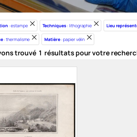
tion
: estampe
Techniques
: lithographie
Lieu représent
ue
: thermalisme
Matière
: papier vélin
vons trouvé
1
résultats pour votre recherc