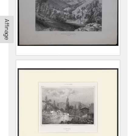
Affinage
Route d’Allevard à la Montagne des 7
Lacs
SABATIER, Léon ( – 1887)
CICÉRI, Eugène (Paris, 27 janvier
1813 – 20 avril 1890)
THIERRY Frères
976.1.41