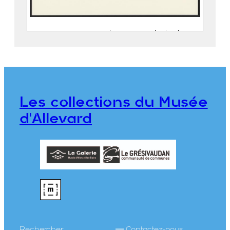
Album du Dauphiné. Allevard (Isère)
CASSIEN, Victor (Grenoble, 25
octobre 1808 – Grenoble, 18 juin
1893)
PEGERON, Claude
Les collections du Musée
976.1.70
d'Allevard
Rechercher
Contactez-nous