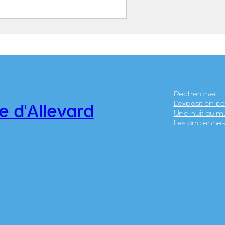
issement thermal
evard
UÉTAL, Laurent Dit Abbé
UÉTAL (Vienne, 12
écembre 1841 –
Rechercher
L’exposition 
renoble, 18 février 1892)
e d'Allevard
Une nuit au m
LLIER FRÈRES
Les anciennes 
.5