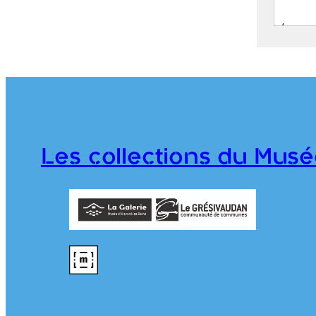
Établ
d’All
G
G
d
G
Les collections du Musé
A
976.7