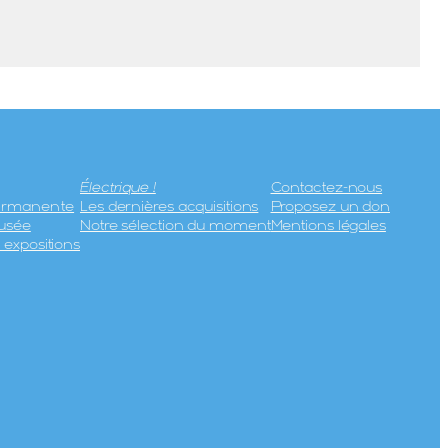
Électrique !
Contactez-nous
permanente
Les dernières acquisitions
Proposez un don
usée
Notre sélection du moment
Mentions légales
expositions