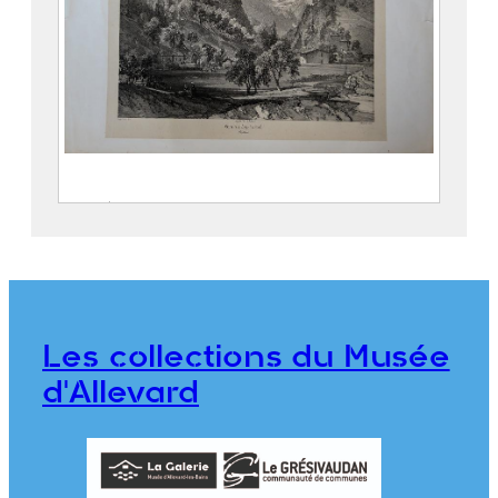
Entrée de la Gorge d’Allevard
SABATIER, Léon ( – 1887)
CICÉRI, Eugène (Paris, 27 janvier
1813 – 20 avril 1890)
THIERRY Frères
Les collections du Musée
2018.0.12
d'Allevard