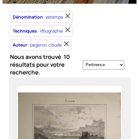
Dénomination
: estampe
Techniques
: lithographie
Auteur
: pegeron, claude
Nous avons trouvé
10
résultats pour votre
recherche.