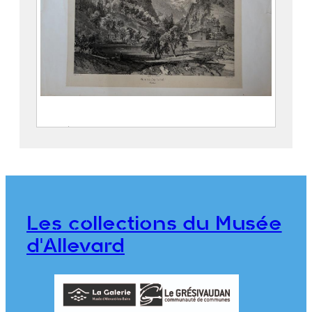
Entrée de la Gorge d’Allevard
SABATIER, Léon ( – 1887)
CICÉRI, Eugène (Paris, 27 janvier
1813 – 20 avril 1890)
THIERRY Frères
Les collections du Musée
2018.0.12
d'Allevard