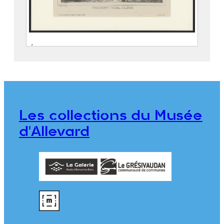
Établissement thermal d’Allevard
GUÉTAL, Laurent Dit Abbé GUÉTAL
(Vienne, 12 décembre 1841 –
Grenoble, 18 février 1892)
ALLIER FRÈRES
Les collections du Musée
976.7.5
d'Allevard