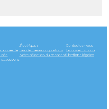
Électrique !
Contactez-nous
permanente
Les dernières acquisitions
Proposez un don
usée
Notre sélection du moment
Mentions légales
expositions