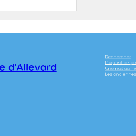
 d’Allevard à la
agne des 7 Lacs
ABATIER, Léon ( – 1887)
ICÉRI, Eugène (Paris, 27
anvier 1813 – 20 avril
Rechercher
L’exposition 
890)
e d'Allevard
Une nuit au m
HIERRY Frères
Les anciennes 
.41