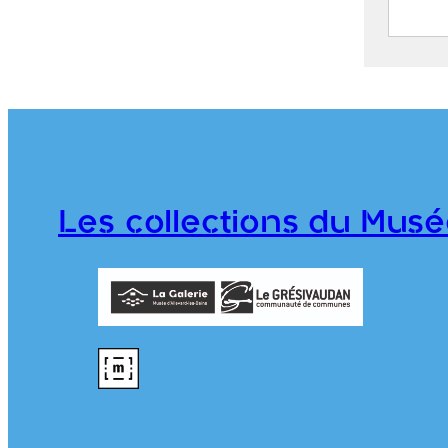
Route
Mont
S
C
j
1
Les collections du Musé
T
976.1