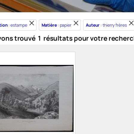
tion
: estampe
Matière
: papier
Auteur
: thierry frères
vons trouvé
1
résultats pour votre recherc