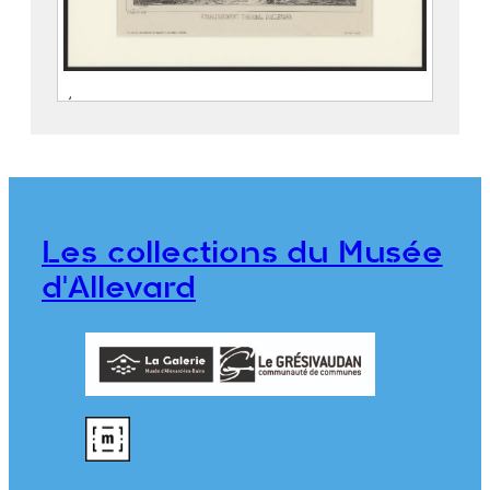
Établissement thermal d’Allevard
GUÉTAL, Laurent Dit Abbé GUÉTAL
(Vienne, 12 décembre 1841 –
Grenoble, 18 février 1892)
ALLIER FRÈRES
Les collections du Musée
976.7.5
d'Allevard