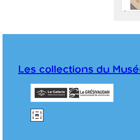
À Gon
(Dau
VAN 
(1627
976.1
Les collections du Musé