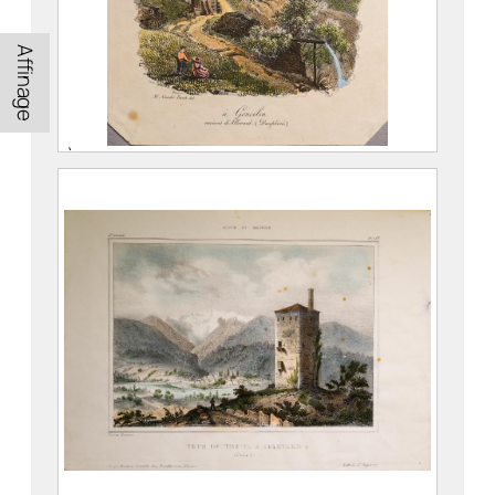
Affinage
À Goncelin. environs d’Allevard
(Dauphiné)
VAN DER BURCH, Hendrick (1627 – 1665)
976.1.2