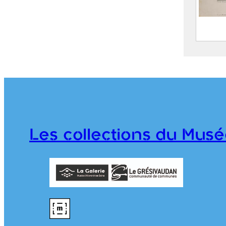
Album
Treuil
C
(
1
1
Les collections du Musé
P
976.1