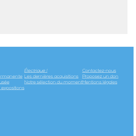
Électrique !
Contactez-nous
permanente
Les dernières acquisitions
Proposez un don
usée
Notre sélection du moment
Mentions légales
expositions