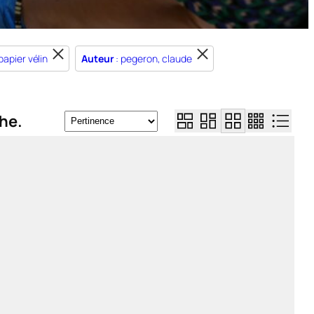
papier vélin
Auteur
: pegeron, claude
he.