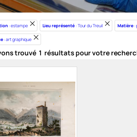
tion
: estampe
Lieu représenté
: Tour du Treuil
Matière
: 
ue
: art graphique
vons trouvé
1
résultats pour votre recherc