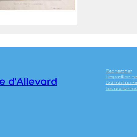
 du Dauphiné. Tour du
 à Allevard (Isère)
ASSIEN, Victor
Grenoble, 25 octobre
808 – Grenoble, 18 juin
Rechercher
L’exposition 
893)
e d'Allevard
Une nuit au m
EGERON, Claude
Les anciennes 
.22