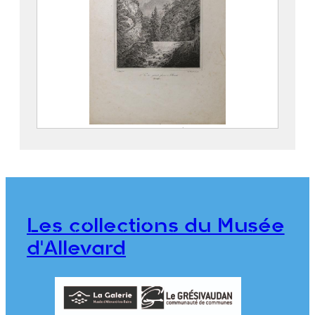
2e Vue du grand glacier à Allevard
(Dauphiné)
BLÉRY, Eugène (1805 – 1887)
GAUGAIN, Henri
Les collections du Musée
976.1.51
d'Allevard