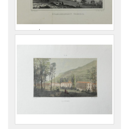
Allevard. Établissement thermal.
CASSIEN, Victor (Grenoble, 25
octobre 1808 – Grenoble, 18 juin
1893)
PEGERON, Claude
976.1.53
Allevard.