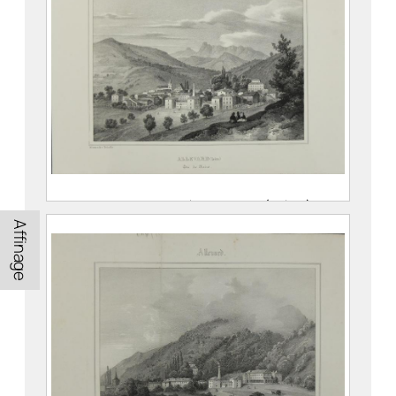
Album du Dauphiné. Allevard (Isère).
Côté des Bains
Affinage
DEBELLE, Alexandre (Voreppe, 21
décembre 1805 (30 Frimaire An 14)
– Grenoble, 22 juillet 1897)
PEGERON, Claude
976.1.18