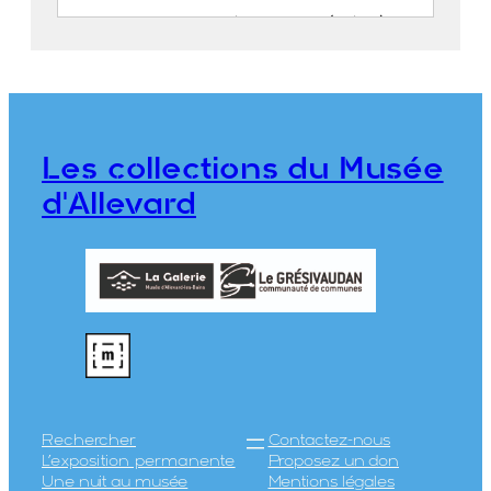
Album du Dauphiné. Allevard (Isère)
CASSIEN, Victor (Grenoble, 25
octobre 1808 – Grenoble, 18 juin
1893)
PEGERON, Claude
Les collections du Musée
976.1.70
d'Allevard
Rechercher
Contactez-nous
L’exposition permanente
Proposez un don
Une nuit au musée
Mentions légales