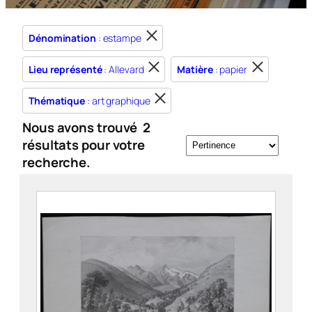
Dénomination
: estampe
Lieu représenté
: Allevard
Matière
: papier
Thématique
: art graphique
Nous avons trouvé
2
résultats pour votre
recherche.