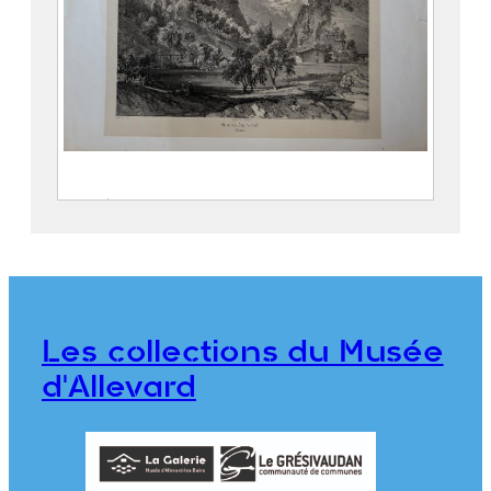
Entrée de la Gorge d’Allevard
SABATIER, Léon ( – 1887)
CICÉRI, Eugène (Paris, 27 janvier
1813 – 20 avril 1890)
THIERRY Frères
Les collections du Musée
2018.0.12
d'Allevard