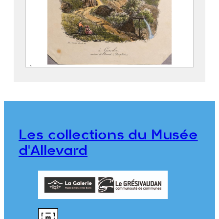
À Goncelin. environs d’Allevard
(Dauphiné)
VAN DER BURCH, Hendrick (1627 – 1665)
976.1.2
Les collections du Musée
d'Allevard