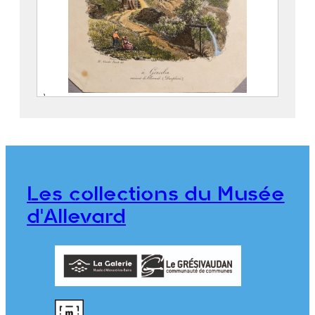
À Goncelin. environs d’Allevard
(Dauphiné)
VAN DER BURCH, Hendrick (1627 – 1665)
976.1.2
Les collections du Musée
d'Allevard