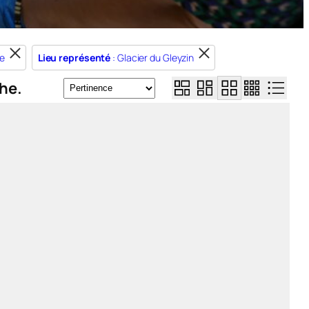
ie
Lieu représenté
: Glacier du Gleyzin
he.