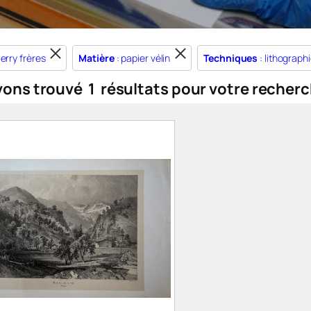
ierry frères
Matière
: papier vélin
Techniques
: lithograph
vons trouvé
1
résultats pour votre recherc