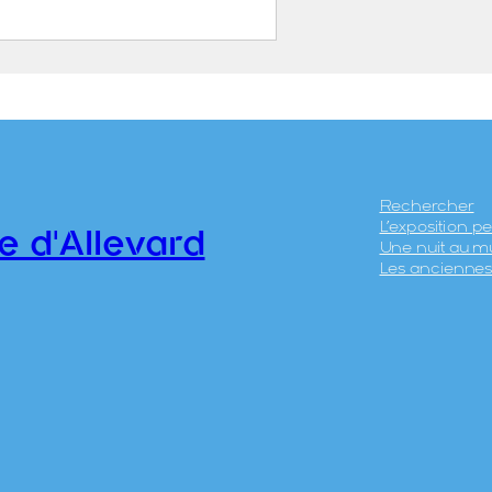
e de la Gorge d’Allevard
ABATIER, Léon ( – 1887)
ICÉRI, Eugène (Paris, 27
anvier 1813 – 20 avril
890)
Rechercher
L’exposition 
HIERRY Frères
e d'Allevard
Une nuit au m
Les anciennes 
0.12