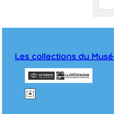
Entré
S
C
j
1
T
Les collections du Musé
2018.