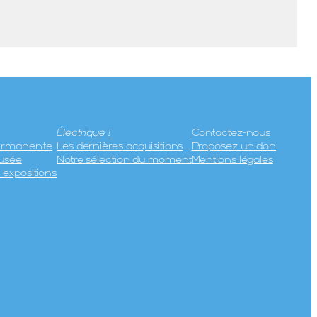
Électrique !
Contactez-nous
permanente
Les dernières acquisitions
Proposez un don
usée
Notre sélection du moment
Mentions légales
expositions