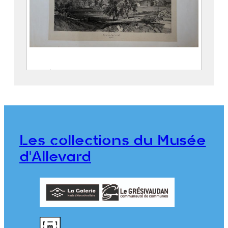
Entrée de la Gorge d’Allevard
SABATIER, Léon ( – 1887)
CICÉRI, Eugène (Paris, 27 janvier
1813 – 20 avril 1890)
THIERRY Frères
Les collections du Musée
2018.0.12
d'Allevard