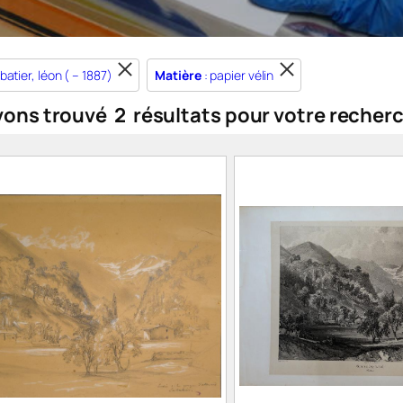
batier, léon ( – 1887)
Matière
: papier vélin
vons trouvé
2
résultats pour votre recher