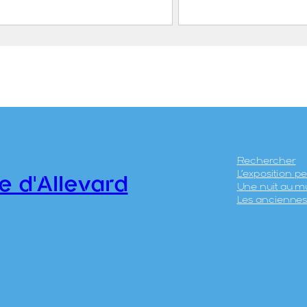
e de la gorge d’Allevard
Entrée de la Gorge
IER, Léon ( – 1887)
SABATIER, Léon
.4
CICÉRI, Eugène
janvier 1813 – 2
1890)
THIERRY Frère
Rechercher
L’exposition 
e d'Allevard
2018.0.12
Une nuit au m
Les anciennes 