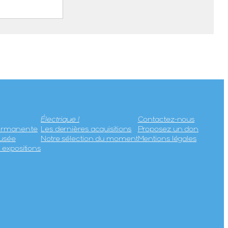
 d’Allevard
 ( – 1887)
 (Paris, 27
0 avril
s
Électrique !
Contactez-nous
permanente
Les dernières acquisitions
Proposez un don
usée
Notre sélection du moment
Mentions légales
expositions