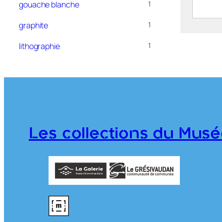
gouache blanche
1
Entré
graphite
1
SABAT
lithographie
1
976.7
Les collections du Musé