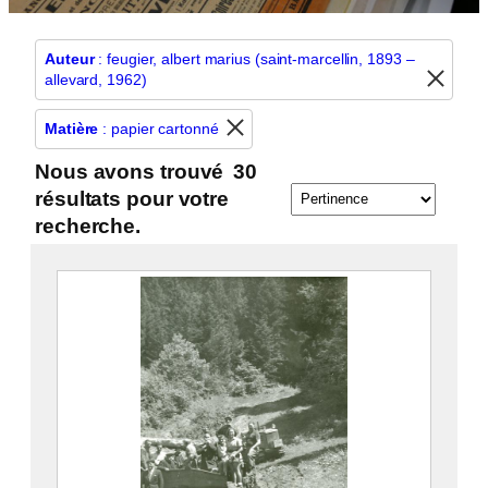
Auteur
: feugier, albert marius (saint-marcellin, 1893 –
allevard, 1962)
Matière
: papier cartonné
Nous avons trouvé
30
résultats pour votre
recherche.